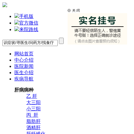
手机版
官方微信
来院路线
网站首页
中心介绍
医院新闻
医生介绍
疾病导航
肝病病种
乙 肝
大三阳
小三阳
丙 肝
脂肪肝
酒精肝
肝纤维化