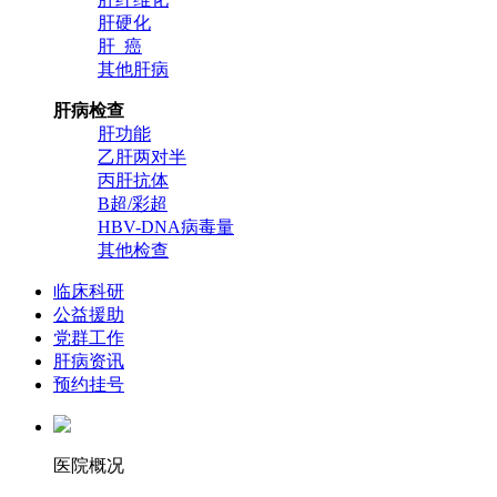
肝硬化
肝 癌
其他肝病
肝病检查
肝功能
乙肝两对半
丙肝抗体
B超/彩超
HBV-DNA病毒量
其他检查
临床科研
公益援助
党群工作
肝病资讯
预约挂号
医院概况