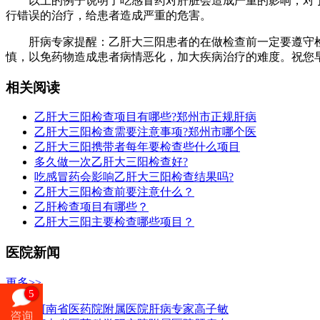
以上的例子说明了吃感冒药对肝脏会造成严重的影响，对于
行错误的治疗，给患者造成严重的危害。
肝病专家提醒：乙肝大三阳患者的在做检查前一定要遵守检
慎，以免药物造成患者病情恶化，加大疾病治疗的难度。祝您
相关阅读
乙肝大三阳检查项目有哪些?郑州市正规肝病
乙肝大三阳检查需要注意事项?郑州市哪个医
乙肝大三阳携带者每年要检查些什么项目
多久做一次乙肝大三阳检查好?
吃感冒药会影响乙肝大三阳检查结果吗?
乙肝大三阳检查前要注意什么？
乙肝检查项目有哪些？
乙肝大三阳主要检查哪些项目？
医院新闻
更多>>
5
河南省医药院附属医院肝病专家高子敏