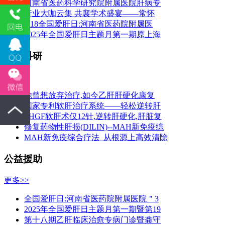
河南省医药科学研究院附属医院肝病专
行业大咖云集 共襄学术盛宴——常怀
3.18全国爱肝日:河南省医药院附属医
2025年全国爱肝日主题月第一期原上海
临床科研
更多>>
他曾想放弃治疗,如今乙肝肝硬化康复
国家专利软肝治疗系统——轻松逆转肝
PHGF软肝术仅12针,逆转肝硬化,肝脏复
修复药物性肝损(DILIN)--MAH新免疫综
MAH新免疫综合疗法_从根源上高效清除
公益援助
更多>>
全国爱肝日:河南省医药院附属医院＂3
2025年全国爱肝日主题月第一期暨第19
第十八期乙肝临床治愈专病门诊暨龚守